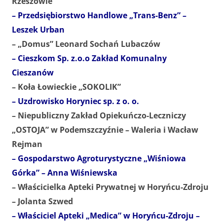
Rzeszowie
– Przedsiębiorstwo Handlowe „Trans-Benz” –
Leszek Urban
– „Domus” Leonard Sochań Lubaczów
– Cieszkom Sp. z.o.o Zakład Komunalny
Cieszanów
– Koła Łowieckie „SOKOLIK”
– Uzdrowisko Horyniec sp. z o. o.
– Niepubliczny Zakład Opiekuńczo-Leczniczy
„OSTOJA” w Podemszczyźnie – Waleria i Wacław
Rejman
– Gospodarstwo Agroturystyczne „Wiśniowa
Górka” – Anna Wiśniewska
– Właścicielka Apteki Prywatnej w Horyńcu-Zdroju
– Jolanta Szwed
– Właściciel Apteki „Medica” w Horyńcu-Zdroju –